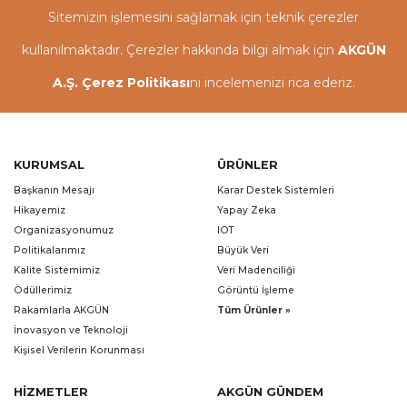
Sitemizin işlemesini sağlamak için teknik çerezler
kullanılmaktadır. Çerezler hakkında bilgi almak için
AKGÜN
A.Ş. Çerez Politikası
nı incelemenizi rica ederiz.
KURUMSAL
ÜRÜNLER
Başkanın Mesajı
Karar Destek Sistemleri
Hikayemiz
Yapay Zeka
Organizasyonumuz
IOT
Politikalarımız
Büyük Veri
Kalite Sistemimiz
Veri Madenciliği
Ödüllerimiz
Görüntü İşleme
Rakamlarla AKGÜN
Tüm Ürünler »
İnovasyon ve Teknoloji
Kişisel Verilerin Korunması
HIZMETLER
AKGÜN GÜNDEM