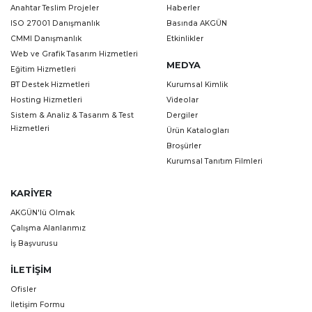
Anahtar Teslim Projeler
Haberler
ISO 27001 Danışmanlık
Basında AKGÜN
CMMI Danışmanlık
Etkinlikler
Web ve Grafik Tasarım Hizmetleri
MEDYA
Eğitim Hizmetleri
BT Destek Hizmetleri
Kurumsal Kimlik
Hosting Hizmetleri
Videolar
Sistem & Analiz & Tasarım & Test
Dergiler
Hizmetleri
Ürün Katalogları
Broşürler
Kurumsal Tanıtım Filmleri
KARIYER
AKGÜN'lü Olmak
Çalışma Alanlarımız
İş Başvurusu
İLETIŞIM
Ofisler
İletişim Formu