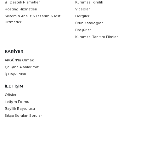
BT Destek Hizmetleri
Kurumsal Kimlik
Hosting Hizmetleri
Videolar
Sistem & Analiz & Tasarım & Test
Dergiler
Hizmetleri
Ürün Katalogları
Broşürler
Kurumsal Tanıtım Filmleri
KARIYER
AKGÜN'lü Olmak
Çalışma Alanlarımız
İş Başvurusu
İLETIŞIM
Ofisler
İletişim Formu
Bayilik Başvurusu
Sıkça Sorulan Sorular