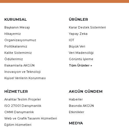
KURUMSAL
ÜRÜNLER
Başkanın Mesajı
Karar Destek Sistemleri
Hikayemiz
Yapay Zeka
Organizasyonumuz
IOT
Politikalarımız
Büyük Veri
Kalite Sistemimiz
Veri Madenciliği
Ödüllerimiz
Görüntü İşleme
Rakamlarla AKGÜN
Tüm Ürünler »
İnovasyon ve Teknoloji
Kişisel Verilerin Korunması
HIZMETLER
AKGÜN GÜNDEM
Anahtar Teslim Projeler
Haberler
ISO 27001 Danışmanlık
Basında AKGÜN
CMMI Danışmanlık
Etkinlikler
Web ve Grafik Tasarım Hizmetleri
MEDYA
Eğitim Hizmetleri