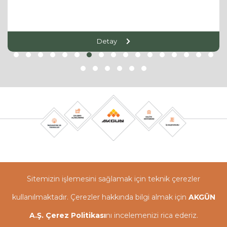
Detay
Sitemizin işlemesini sağlamak için teknik çerezler
kullanılmaktadır. Çerezler hakkında bilgi almak için
AKGÜN
A.Ş. Çerez Politikası
nı incelemenizi rica ederiz.