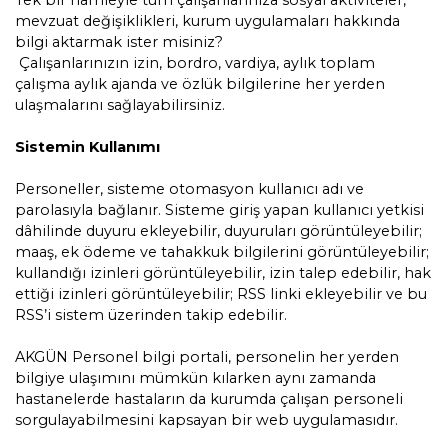
Tek bir hamleyle tüm çalışanlarınıza sosyal aktiviteler,
AKGÜN İnsan Kaynakları Bilgi Yönetim
mevzuat değişiklikleri, kurum uygulamaları hakkında
Sistemi
bilgi aktarmak ister misiniz?
Çalışanlarınızın izin, bordro, vardiya, aylık toplam
çalışma aylık ajanda ve özlük bilgilerine her yerden
AKGÜN Personel Devam Kontrol
ulaşmalarını sağlayabilirsiniz.
Sistemi
Sistemin Kullanımı
AKGÜN Personel/Demirbaş Lokasyon
Takip Sistemi
Personeller, sisteme otomasyon kullanıcı adı ve
parolasıyla bağlanır. Sisteme giriş yapan kullanıcı yetkisi
dâhilinde duyuru ekleyebilir, duyuruları görüntüleyebilir;
AK ERP-CRM İş Yönetim Sistemi
maaş, ek ödeme ve tahakkuk bilgilerini görüntüleyebilir;
kullandığı izinleri görüntüleyebilir, izin talep edebilir, hak
AKGÜN Dijital Kurum Çözümleri
ettiği izinleri görüntüleyebilir; RSS linki ekleyebilir ve bu
RSS’i sistem üzerinden takip edebilir.
AKGÜN Eğitim Portalı
AKGÜN Personel bilgi portali, personelin her yerden
bilgiye ulaşımını mümkün kılarken aynı zamanda
AKGÜN Mobil Uygulamalar
hastanelerde hastaların da kurumda çalışan personeli
sorgulayabilmesini kapsayan bir web uygulamasıdır.
Sıcaklık ve Nem Takip Sistemi