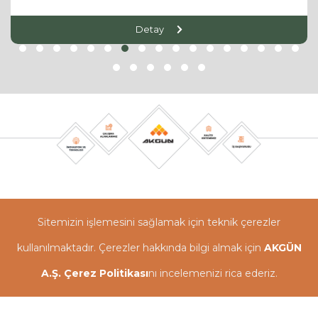
Detay
Sitemizin işlemesini sağlamak için teknik çerezler
kullanılmaktadır. Çerezler hakkında bilgi almak için
AKGÜN
A.Ş. Çerez Politikası
nı incelemenizi rica ederiz.