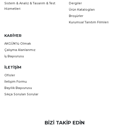
Sistem & Analiz & Tasarım & Test
Dergiler
Hizmetleri
Ürün Katalogları
Broşürler
Kurumsal Tanıtım Filmleri
KARIYER
AKGÜN'lü Olmak
Çalışma Alanlarımız
İş Başvurusu
İLETIŞIM
Ofisler
İletişim Formu
Bayilik Başvurusu
Sıkça Sorulan Sorular
BIZI TAKIP EDIN