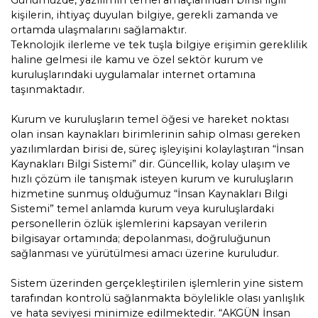
Günümüzde, yazılımın temel amaçlarından birisi ilgili
AKGÜN İnsan Kaynakları Bilgi Yönetim
kişilerin, ihtiyaç duyulan bilgiye, gerekli zamanda ve
Sistemi
ortamda ulaşmalarını sağlamaktır.
Teknolojik ilerleme ve tek tuşla bilgiye erişimin gereklilik
haline gelmesi ile kamu ve özel sektör kurum ve
AKGÜN Personel Devam Kontrol
kuruluşlarındaki uygulamalar internet ortamına
Sistemi
taşınmaktadır.
AKGÜN Personel/Demirbaş Lokasyon
Kurum ve kuruluşların temel öğesi ve hareket noktası
Takip Sistemi
olan insan kaynakları birimlerinin sahip olması gereken
yazılımlardan birisi de, süreç işleyişini kolaylaştıran “İnsan
Kaynakları Bilgi Sistemi” dir. Güncellik, kolay ulaşım ve
AK ERP-CRM İş Yönetim Sistemi
hızlı çözüm ile tanışmak isteyen kurum ve kuruluşların
hizmetine sunmuş olduğumuz “İnsan Kaynakları Bilgi
AKGÜN Dijital Kurum Çözümleri
Sistemi” temel anlamda kurum veya kuruluşlardaki
personellerin özlük işlemlerini kapsayan verilerin
bilgisayar ortamında; depolanması, doğruluğunun
AKGÜN Eğitim Portalı
sağlanması ve yürütülmesi amacı üzerine kuruludur.
AKGÜN Mobil Uygulamalar
Sistem üzerinden gerçekleştirilen işlemlerin yine sistem
tarafından kontrolü sağlanmakta böylelikle olası yanlışlık
ve hata seviyesi minimize edilmektedir. “AKGÜN İnsan
Sıcaklık ve Nem Takip Sistemi