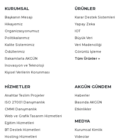
KURUMSAL
ÜRÜNLER
Başkanın Mesajı
Karar Destek Sistemleri
Hikayemiz
Yapay Zeka
Organizasyonumuz
IOT
Politikalarımız
Büyük Veri
Kalite Sistemimiz
Veri Madenciliği
Ödüllerimiz
Görüntü İşleme
Rakamlarla AKGÜN
Tüm Ürünler »
İnovasyon ve Teknoloji
Kişisel Verilerin Korunması
HIZMETLER
AKGÜN GÜNDEM
Anahtar Teslim Projeler
Haberler
ISO 27001 Danışmanlık
Basında AKGÜN
CMMI Danışmanlık
Etkinlikler
Web ve Grafik Tasarım Hizmetleri
MEDYA
Eğitim Hizmetleri
BT Destek Hizmetleri
Kurumsal Kimlik
Hosting Hizmetleri
Videolar