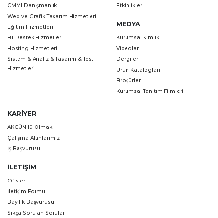
CMMI Danışmanlık
Etkinlikler
Web ve Grafik Tasarım Hizmetleri
MEDYA
Eğitim Hizmetleri
BT Destek Hizmetleri
Kurumsal Kimlik
Hosting Hizmetleri
Videolar
Sistem & Analiz & Tasarım & Test
Dergiler
Hizmetleri
Ürün Katalogları
Broşürler
Kurumsal Tanıtım Filmleri
KARIYER
AKGÜN'lü Olmak
Çalışma Alanlarımız
İş Başvurusu
İLETIŞIM
Ofisler
İletişim Formu
Bayilik Başvurusu
Sıkça Sorulan Sorular