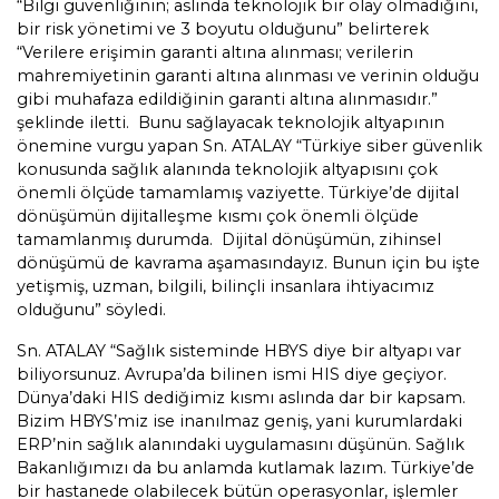
“Bilgi güvenliğinin; aslında teknolojik bir olay olmadığını,
bir risk yönetimi ve 3 boyutu olduğunu” belirterek
“Verilere erişimin garanti altına alınması; verilerin
mahremiyetinin garanti altına alınması ve verinin olduğu
gibi muhafaza edildiğinin garanti altına alınmasıdır.”
şeklinde iletti. Bunu sağlayacak teknolojik altyapının
önemine vurgu yapan Sn. ATALAY “Türkiye siber güvenlik
konusunda sağlık alanında teknolojik altyapısını çok
önemli ölçüde tamamlamış vaziyette. Türkiye’de dijital
dönüşümün dijitalleşme kısmı çok önemli ölçüde
tamamlanmış durumda. Dijital dönüşümün, zihinsel
dönüşümü de kavrama aşamasındayız. Bunun için bu işte
yetişmiş,
uzman, bilgili, bilinçli insanlara ihtiyacımız
olduğunu” söyledi.
Sn. ATALAY “Sağlık sisteminde HBYS diye bir altyapı var
biliyorsunuz. Avrupa’da bilinen ismi HIS diye geçiyor.
Dünya’daki HIS dediğimiz kısmı aslında dar bir kapsam.
Bizim HBYS’miz ise inanılmaz geniş, yani kurumlardaki
ERP’nin sağlık alanındaki uygulamasını düşünün. Sağlık
Bakanlığımızı da bu anlamda kutlamak lazım. Türkiye’de
bir hastanede olabilecek bütün operasyonlar, işlemler