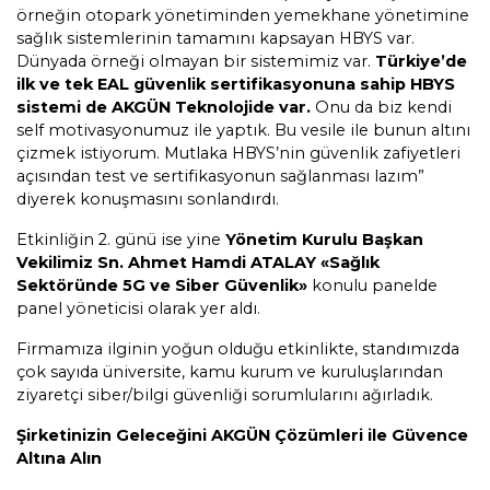
örneğin otopark yönetiminden yemekhane yönetimine
sağlık sistemlerinin tamamını kapsayan HBYS var.
Dünyada örneği olmayan bir sistemimiz var.
Türkiye’de
ilk ve tek EAL güvenlik sertifikasyonuna sahip HBYS
sistemi de AKGÜN Teknolojide var.
Onu da biz kendi
self motivasyonumuz ile yaptık. Bu vesile ile bunun altını
çizmek istiyorum. Mutlaka HBYS’nin güvenlik zafiyetleri
açısından test ve sertifikasyonun sağlanması lazım”
diyerek konuşmasını sonlandırdı.
Etkinliğin 2. günü ise yine
Yönetim Kurulu Başkan
Vekilimiz Sn. Ahmet Hamdi ATALAY
«Sağlık
Sektöründe 5G ve Siber Güvenlik»
konulu panelde
panel yöneticisi olarak yer aldı.
Firmamıza ilginin yoğun olduğu etkinlikte, standımızda
çok sayıda üniversite, kamu kurum ve kuruluşlarından
ziyaretçi siber/bilgi güvenliği sorumlularını ağırladık.
Şirketinizin Geleceğini AKGÜN Çözümleri ile Güvence
Altına Alın