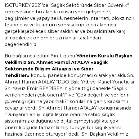
AKGÜN İnsan Kaynakları Bilgi Yönetim
ISCTURKEY 2021’de “Sağlık Sektöründe Siber Güvenlik”
çerçevesinde bu alanda oluşan yeni gelişmeler,
Sistemi
değişimler ve yapay zekâ, nesnelerin interneti, blokzincir
teknolojisi ve kuantum sonrası kriptoloji alanında
AKGÜN Personel Devam Kontrol
gerçekleşebilecek siber saldırılar ve bu saldırılara karşı
Sistemi
alınabilecek önlemler uzmanlar tarafından
değerlendirildi.
AKGÜN Personel/Demirbaş Lokasyon
Bu bağlamda etkinliğin 1. günü
Yönetim Kurulu Başkan
Takip Sistemi
Vekilimiz Sn. Ahmet Hamdi ATALAY
«Sağlık
Sektöründe Bilişim Altyapısı ve Siber
AK ERP-CRM İş Yönetim Sistemi
Tehditler»
konulu panelde konuşmacı olarak yer aldı. Sn.
Ahmet Hamdi ATALAY “DDO Bşk. Yrd. ve Panel Yöneticisi
Sn. Yavuz Emir BEYRİBEY’in yönelttiği panelde “Sağlık
AKGÜN Dijital Kurum Çözümleri
verileri neden çok önemli?” ve “Çok değerli ve verilerin
güvenliği için ne yapılmalı?” sorularına geniş kapsamlı
AKGÜN Eğitim Portalı
cevaplar verdi. Sn. Ahmet Hamdi ATALAY konuşmasında
“Dünyanın en iyi dijitalleşme oranına sahip sağlık
sistemimiz olduğunu ve dijitalleşmeyi sağlıkta çok
AKGÜN Mobil Uygulamalar
önemli ölçüde tamamlamış Türkiye bir sağlık verisi
hazinesi üzerinde oturuyor” dedi. Sn. Başkan Vekilimiz
Sıcaklık ve Nem Takip Sistemi