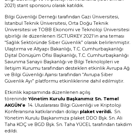
Hizmetleri
2021) stant sponsoru olarak katıldık.
Kişisel Verilerin Korunması
AKGÜN Elektronik Doküman Yönetim
Bilgi Güvenliği Derneği tarafından Gazi Üniversitesi,
Sistemi
İstanbul Teknik Üniversitesi, Orta Doğu Teknik
Üniversitesi ve TOBB Ekonomi ve Teknoloji Üniversitesi
AKGÜN Elektronik Belge Yönetim
işbirliği ile düzenlenen ISCTURKEY 2021’in ana teması
Sistemi
“Sağlık Sektöründe Siber Güvenlik” olarak belirlenmiştir.
Ulaştırma ve Altyapı Bakanlığı, T.C. Cumhurbaşkanlığı
Dijital Dönüşüm Ofisi Başkanlığı, T.C. Cumhurbaşkanlığı
AKGÜN İş Zekâsı
Savunma Sanayii Başkanlığı ve Bilgi Teknolojileri ve
İletişim Kurumu tarafından desteklen etkinlik Avrupa Ağ
AKGÜN Doküman Yönetim Sistemi İçin
ve Bilgi Güvenliği Ajansı tarafından “Avrupa Siber
İş Zekâsı
Güvenlik Ayı” platformu etkinliklerine dahil edilmiştir.
Etkinlik kapsamında düzenlenen açılış
AKGÜN Finans Yönetim Sistemi
töreninde
Yönetim Kurulu Başkanımız Sn. Temel
AKGÜN’e
14.
Uluslararası Bilgi Güvenliği ve Kriptoloji
AKGÜN Tedarik Yönetim Sistemi
Konferansına katkılarından dolayı
plaket verildi.
Sn.
Yönetim Kurulu Başkanımıza plaket DDO Bşk. Sn. Ali
Taha KOÇ ve BGD Bşk. Sn. Taha YÜCEL
tarafından takdim
AKGÜN Personel Bilgi Portalı
edildi.