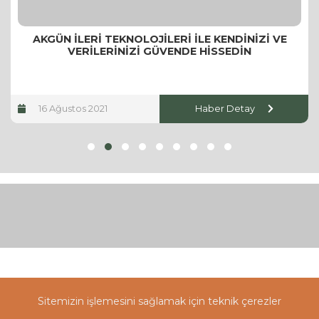
AKGÜN İLERI TEKNOLOJILERI ILE KENDINIZI VE
VERILERINIZI GÜVENDE HISSEDIN
16 Ağustos 2021
Haber Detay
Sitemizin işlemesini sağlamak için teknik çerezler