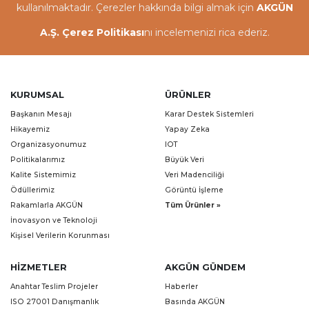
kullanılmaktadır. Çerezler hakkında bilgi almak için
AKGÜN
A.Ş. Çerez Politikası
nı incelemenizi rica ederiz.
KURUMSAL
ÜRÜNLER
Başkanın Mesajı
Karar Destek Sistemleri
Hikayemiz
Yapay Zeka
Organizasyonumuz
IOT
Politikalarımız
Büyük Veri
Kalite Sistemimiz
Veri Madenciliği
Ödüllerimiz
Görüntü İşleme
Rakamlarla AKGÜN
Tüm Ürünler »
İnovasyon ve Teknoloji
Kişisel Verilerin Korunması
HIZMETLER
AKGÜN GÜNDEM
Anahtar Teslim Projeler
Haberler
ISO 27001 Danışmanlık
Basında AKGÜN